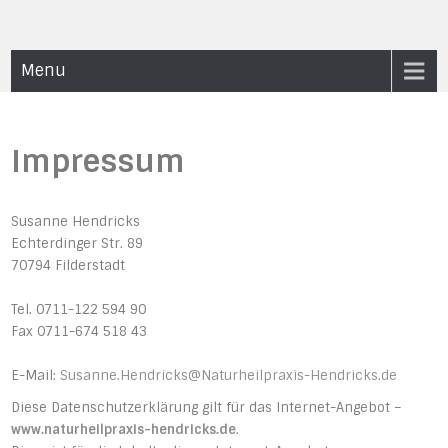
Skip
to
content
Naturheilpraxis Hendricks
Menu
Impressum
Susanne Hendricks
Echterdinger Str. 89
70794 Filderstadt
Tel. 0711-122 594 90
Fax 0711-674 518 43
E-Mail:
Susanne.Hendricks@Naturheilpraxis-Hendricks.de
Diese Datenschutzerklärung gilt für das Internet-Angebot –
www.naturheilpraxis-hendricks.de
.